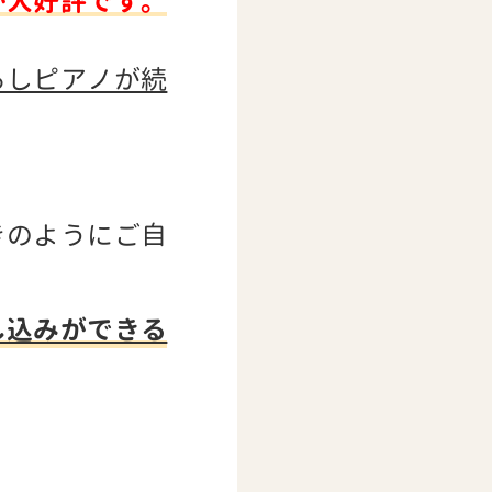
が大好評です。
るしピアノが続
きのようにご自
し込みができる