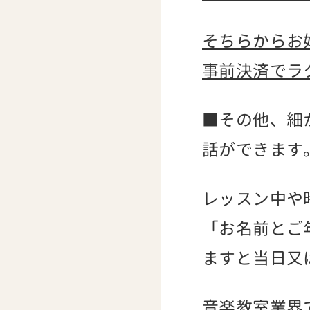
そちらからお
事前決済でラ
■その他、細
話ができます
レッスン中や
「お名前とご
ますと当日又
音楽教室業界