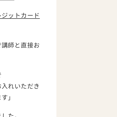
レジットカード
で講師と直接お
で
お入れいただき
ます」
ました。